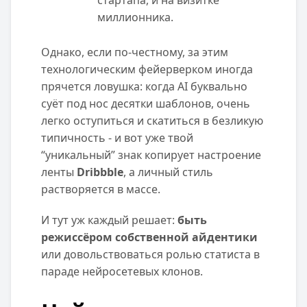
стартапа, и на визитке
миллионника.
Однако, если по-честному, за этим
технологическим фейерверком иногда
прячется ловушка: когда AI буквально
суёт под нос десятки шаблонов, очень
легко оступиться и скатиться в безликую
типичность - и вот уже твой
“уникальный” знак копирует настроение
ленты
Dribbble
, а личный стиль
растворяется в массе.
И тут уж каждый решает:
быть
режиссёром собственной айдентики
или довольствоваться ролью статиста в
параде нейросетевых клонов.