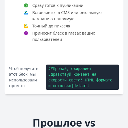
Сразу готов к публикации
Вставляется в CMS или рекламную
кампанию напрямую
Точный до пикселя
Приносит блеск в глазах ваших
пользователей
Чтоб получить
##Прощай, ожидание:
этот блок, мы
Здравствуй контент на
использовали
скорости света! HTML формате
промпт:
и нетолько|default
Прошлое vs