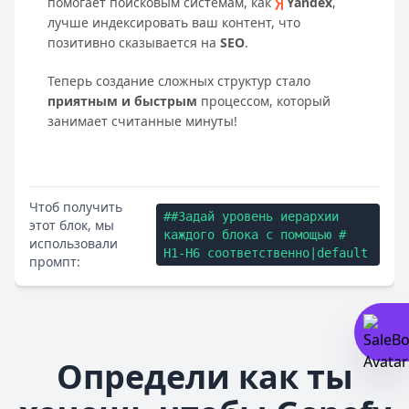
помогает поисковым системам, как
Yandex
,
лучше индексировать ваш контент, что
позитивно сказывается на
SEO
.
Теперь создание сложных структур стало
приятным и быстрым
процессом, который
занимает считанные минуты!
Чтоб получить
##Задай уровень иерархии
этот блок, мы
каждого блока с помощью #
использовали
H1-H6 соответственно|default
промпт:
Определи как ты