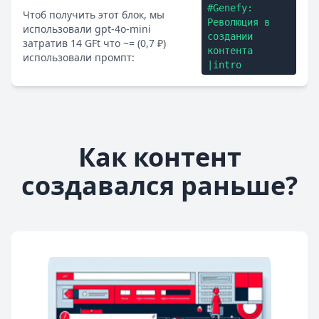
#Genefy:
Чтоб получить этот блок, мы
Революция в
использовали gpt-4o-mini
создании
затратив 14 GFt что ~= (0,7 ₽)
контента
использовали промпт:
|intro
Как контент
создавался раньше?