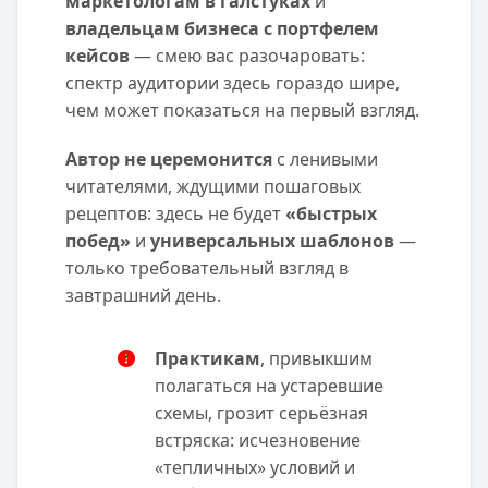
маркетологам в галстуках
и
владельцам бизнеса с портфелем
кейсов
— смею вас разочаровать:
спектр аудитории здесь гораздо шире,
чем может показаться на первый взгляд.
Автор не церемонится
с ленивыми
читателями, ждущими пошаговых
рецептов: здесь не будет
«быстрых
побед»
и
универсальных шаблонов
—
только требовательный взгляд в
завтрашний день.
Практикам
, привыкшим
полагаться на устаревшие
схемы, грозит серьёзная
встряска: исчезновение
«тепличных» условий и