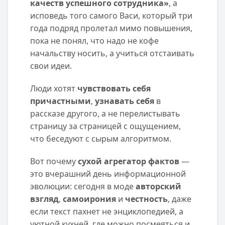
качеств успешного сотрудника»
, а
исповедь того самого Васи, который три
года подряд пролетал мимо повышения,
пока не понял, что надо не кофе
начальству носить, а учиться отстаивать
свои идеи.
Люди хотят
чувствовать себя
причастными
,
узнавать себя
в
рассказе другого, а не перелистывать
страницу за страницей с ощущением,
что беседуют с сырым алгоритмом.
Вот почему
сухой агрегатор фактов
—
это вчерашний день информационной
эволюции: сегодня в моде
авторский
взгляд
,
самоирония
и
честность
, даже
если текст пахнет не энциклопедией, а
уютной кухней, где можно посмеяться и